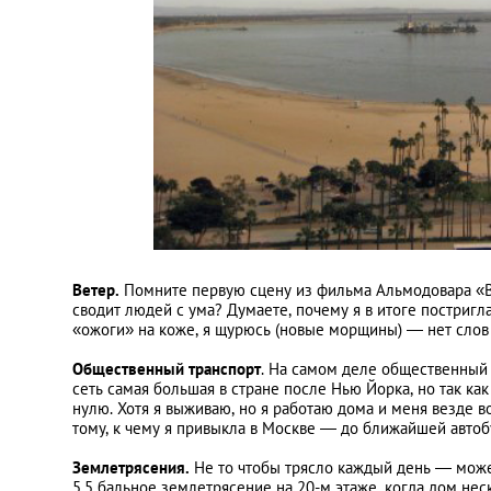
Ветер.
Помните первую сцену из фильма Альмодовара «В
сводит людей с ума? Думаете, почему я в итоге постригла
«ожоги» на коже, я щурюсь (новые морщины) — нет слов п
Общественный транспорт
. На самом деле общественный
сеть самая большая в стране после Нью Йорка, но так ка
нулю. Хотя я выживаю, но я работаю дома и меня везде во
тому, к чему я привыкла в Москве — до ближайшей автоб
Землетрясения.
Не то чтобы трясло каждый день — может 
5,5 бальное землетрясение на 20-м этаже, когда дом нес