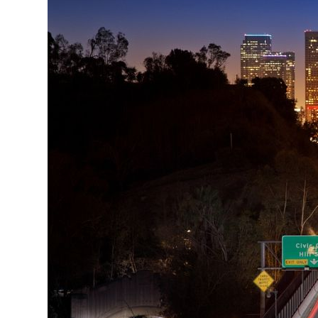
Киев
Лондон
Лос-Анджелес
Москва
Париж
Паттайя
Пхукет
Санкт-Петербург