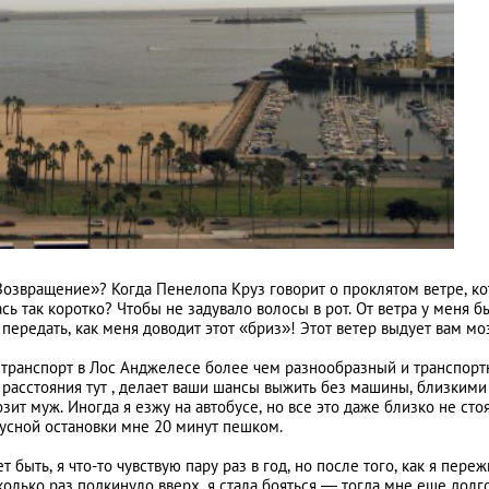
озвращение»? Когда Пенелопа Круз говорит о проклятом ветре, к
сь так коротко? Чтобы не задувало волосы в рот. От ветра у меня 
ередать, как меня доводит этот «бриз»! Этот ветер выдует вам мо
 транспорт в Лос Анджелесе более чем разнообразный и транспорт
к расстояния тут , делает ваши шансы выжить без машины, близкими
зит муж. Иногда я езжу на автобусе, но все это даже близко не сто
усной остановки мне 20 минут пешком.
быть, я что-то чувствую пару раз в год, но после того, как я пере
колько раз подкинуло вверх, я стала бояться — тогда мне еще долг