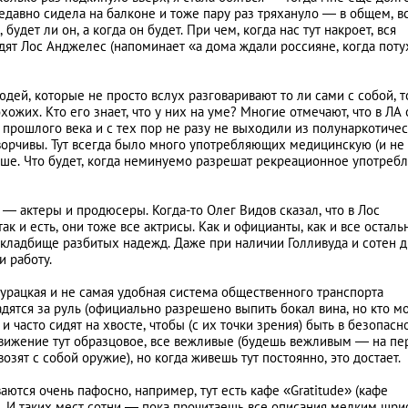
 Недавно сидела на балконе и тоже пару раз тряхануло — в общем, в
дет ли он, а когда он будет. При чем, когда нас тут накроет, вся
дят Лос Анджелес (напоминает «а дома ждали россияне, когда поту
дей, которые не просто вслух разговаривают то ли сами с собой, т
ожих. Кто его знает, что у них на уме? Многие отмечают, что в ЛА
х прошлого века и с тех пор не разу не выходили из полунаркотиче
оворчивы. Тут всегда было много употребляющих медицинскую (и не
ьше. Что будет, когда неминуемо разрешат рекреационное употребл
— актеры и продюсеры. Когда-то Олег Видов сказал, что в Лос
и есть, они тоже все актрисы. Как и официанты, как и все осталь
о кладбище разбитых надежд. Даже при наличии Голливуда и сотен 
и работу.
дурацкая и не самая удобная система общественного транспорта
адятся за руль (официально разрешено выпить бокал вина, но кто м
 часто сидят на хвосте, чтобы (с их точки зрения) быть в безопасно
 движение тут образцовое, все вежливые (будешь вежливым — на п
зят с собой оружие), но когда живешь тут постоянно, это достает.
ются очень пафосно, например, тут есть кафе «Gratitude» (кафе
и. И таких мест сотни — пока прочитаешь все описания мелким шр