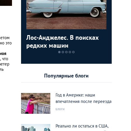
анских
Лос-Анджелес. В поисках
Как аре
Личный 
Гид по 
летом
но это
, теория.
редких машин
Лос-Анд
перееха
площад
специал
невесты
моя
, что
ветер
ль
Популярные блоги
Год в Америке: наши
впечатления после переезда
БЛОГИ
Реально ли остаться в США,