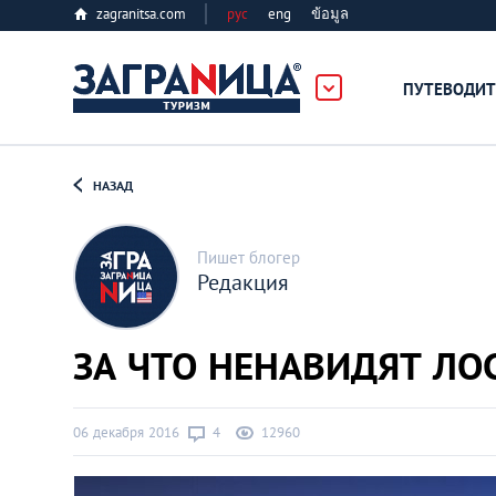
zagranitsa.com
рус
eng
ข้อมูล
лес
ПУТЕВОДИТ
Loading...
НАЗАД
Пишет блогер
Редакция
Алматы
ЗА ЧТО НЕНАВИДЯТ ЛО
Астана
06 декабря 2016
4
12960
Афины