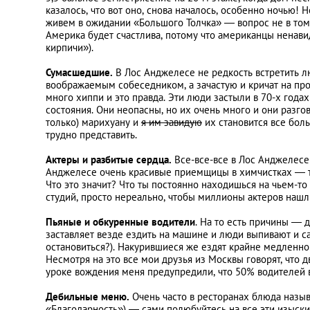
казалось, что вот оно, снова началось, особенно ночью!
живем в ожидании «Большого Толчка» — вопрос не в том, бу
Америка будет счастлива, потому что американцы ненави
кирпичи»).
Сумасшедшие.
В Лос Анджелесе не редкость встретить лю
воображаемым собеседником, а зачастую и кричат на прох
много хиппи и это правда. Эти люди застыли в 70-х года
состояния. Они неопасны, но их очень много и они разг
только) марихуану и
я им завидую
их становится все бол
трудно представить.
Актеры и разбитые сердца.
Все-все-все в Лос Анджелесе 
Анджелесе очень красивые приемщицы в химчистках — так 
Что это значит? Что ты постоянно находишься на чьем-т
студий, просто нереально, чтобы миллионы актеров нашл
Пьяные и обкуренные водители
. На то есть причины — 
заставляет везде ездить на машине и люди выпивают и с
остановиться?). Накурившиеся же ездят крайне медленно и
Несмотря на это все мои друзья из Москвы говорят, что
уроке вождения меня предупредили, что 50% водителей во
Дебильные меню.
Очень часто в ресторанах блюда называ
«Благодарность») — сами полюбуйтесь на все эти изыск