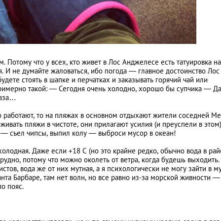
Потому что у всех, кто живет в Лос Анджелесе есть татуировка на
ая. И не думайте жаловаться, ибо погода — главное достоинство Лос
удете стоять в шапке и перчатках и заказывать горячий чай или
примерно такой: — Сегодня очень холодно, хорошо бы супчика — Да
лаза…
го работают, то на пляжах в основном отдыхают жители соседней М
ивать пляжи в чистоте, они прилагают усилия (и преуспели в этом)
е — съел чипсы, выпил колу — выброси мусор в океан!
 холодная. Даже если +18 С (но это крайне редко, обычно вода в ра
трудно, потому что можно околеть от ветра, когда будешь выходить.
стов, вода же от них мутная, а я психологически не могу зайти в м
анта Барбаре, там нет волн, но все равно из-за морской живности — 
о пояс.