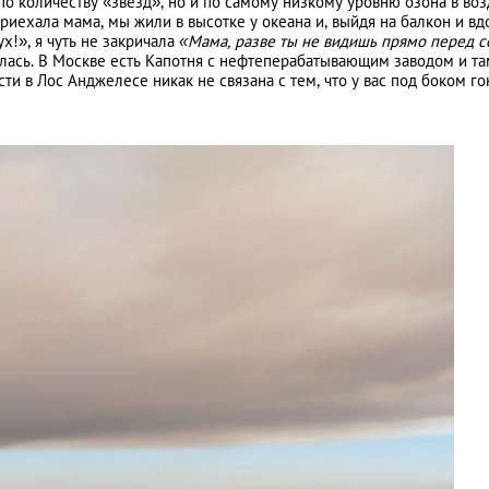
по количеству «звезд», но и по самому низкому уровню озона в во
риехала мама, мы жили в высотке у океана и, выйдя на балкон и вд
ух!», я чуть не закричала
«Мама, разве ты не видишь прямо перед с
жалась. В Москве есть Капотня с нефтеперабатывающим заводом и та
 в Лос Анджелесе никак не связана с тем, что у вас под боком го