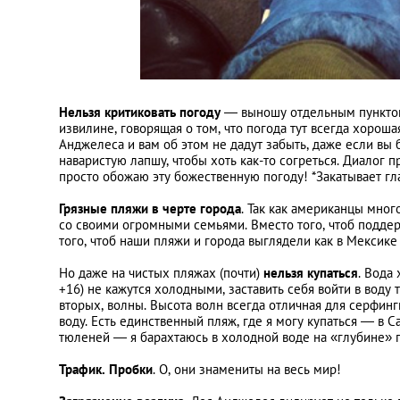
Нельзя критиковать погоду
— выношу отдельным пунктом. 
извилине, говорящая о том, что погода тут всегда хорош
Анджелеса и вам об этом не дадут забыть, даже если вы б
наваристую лапшу, чтобы хоть как-то согреться. Диалог 
просто обожаю эту божественную погоду! *Закатывает г
Грязные пляжи в черте города
. Так как американцы мно
со своими огромными семьями. Вместо того, чтоб поддерж
того, чтоб наши пляжи и города выглядели как в Мексик
Но даже на чистых пляжах (почти)
нельзя купаться
. Вода
+16) не кажутся холодными, заставить себя войти в воду 
вторых, волны. Высота волн всегда отличная для серфинги
воду. Есть единственный пляж, где я могу купаться — в С
тюленей — я барахтаюсь в холодной воде на «глубине» п
Трафик. Пробки
. О, они знамениты на весь мир!