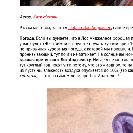
Автор:
Катя Матоян
Рассказав о том, за что я
люблю Лос Анджелес
, самое вр
Погода
. Если вы думаете, что в Лос Анджелесе хорошая 
у вас будет +40, а зимой вы будете стучать зубами при +1
не привычная курортная погода, к которой мы привыкли.
пронизывающий, тут почти не затихает. На солнце вы мом
главная претензия к Лос Анджелесу
. Нигде я не мерзла 
тут круглый год носят угги потому, что это «модно», то н
из пустыни, влажность воздуха опускается до 10% (это к
глотать»
, — это на самом деле про Лос Анджелес!