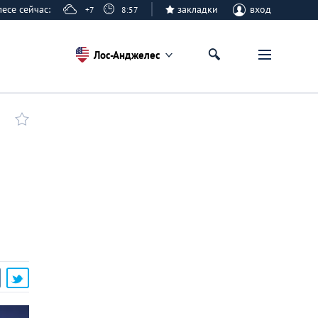
елесе сейчас:
закладки
вход
+7
8:57
Лос-Анджелес