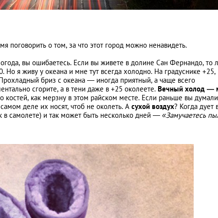
емя поговорить о том, за что этот город можно ненавидеть.
Получение америк
погода, вы ошибаетесь. Если вы живете в долине Сан Фернандо, то 
0. Но я живу у океана и мне тут всегда холодно. На градуснике +25, 
прав. Часть первая
 Прохладный бриз с океана — иногда приятный, а чаще всего
ентально сгорите, а в тени даже в +25 околеете.
Вечный холод — 
до костей, как мерзну в этом райском месте. Если раньше вы думали
а самом деле их носят, чтоб не околеть. А
сухой воздух
? Когда дует 
ак в самолете) и так может быть несколько дней —
«Замучаетесь пы