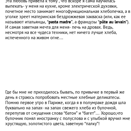
Эта любовь привела к тому , что вскоре я сама научилась
выпекать- у меня на кухне, кроме электрической духовки,
почетное место занимает многофункциональная хлебопечка, а в
уголке зреет материнская бездрожжевая закваска (или, как ее
называют итальянцы, “
pasta
madre
”, а французы “
pâte au levain
”).
И самая заветная мечта для меня- печь на дровах. Ведь,
несмотря на все чудеса техники, нет ничего лучше хлеба,
испеченного на живом огне…
Где бы мне не приходилось бывать, по привычке в первый же
день я страюсь попробовать местные хлебные деликатесы.
Помню первое утро в Париже, когда я в полумраке дождя шла
буквально на запах- на запах свежего хлеба из булочной,
перепутав от смущения слова “батон” и “багет”… Хорошо,что
булочник понял иностранку с полуслова и c улыбкой вручил мне
хрустящую, золотистого цвета, заветную “палку”!