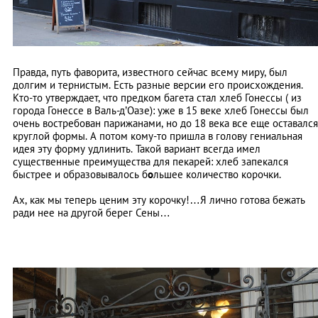
Правда, путь фаворита, известного сейчас всему миру, был
долгим и тернистым. Есть разные версии его происхождения.
Кто-то утверждает, что предком багета стал хлеб Гонессы ( из
города Гонессе в Валь-д’Оазе): уже в 15 веке хлеб Гонессы был
очень востребован парижанами, но до 18 века все еще оставался
круглой формы. А потом кому-то пришла в голову гениальная
идея эту форму удлинить. Такой вариант всегда имел
существенные преимущества для пекарей: хлеб запекался
быстрее и образовывалось б
о
льшее количество корочки.
Ах, как мы теперь ценим эту корочку!…Я лично готова бежать
ради нее на другой берег Сены…