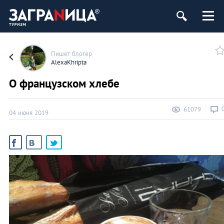
Пишет блогер
AlexaKhripta
О французском хлебе
61079
04 июня 2019