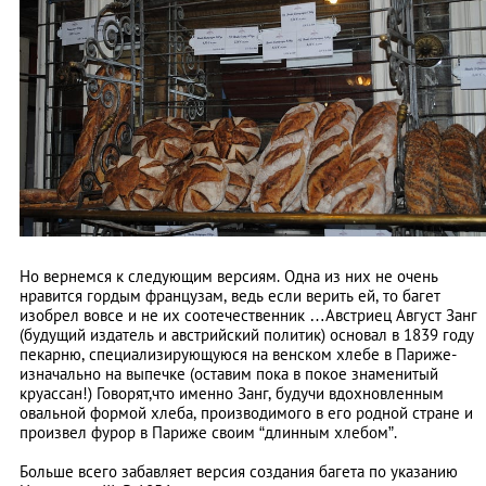
Но вернемся к следующим версиям. Одна из них не очень
нравится гордым французам, ведь если верить ей, то багет
изобрел вовсе и не их соотечественник …Австриец Август Занг
(будущий издатель и австрийский политик) основал в 1839 году
пекарню, специализирующуюся на венском хлебе в Париже-
изначально на выпечке (оставим пока в покое знаменитый
круассан!) Говорят,что именно Занг, будучи вдохновленным
овальной формой хлеба, производимого в его родной стране и
произвел фурор в Париже своим “длинным хлебом”.
Больше всего забавляет версия создания багета по указанию