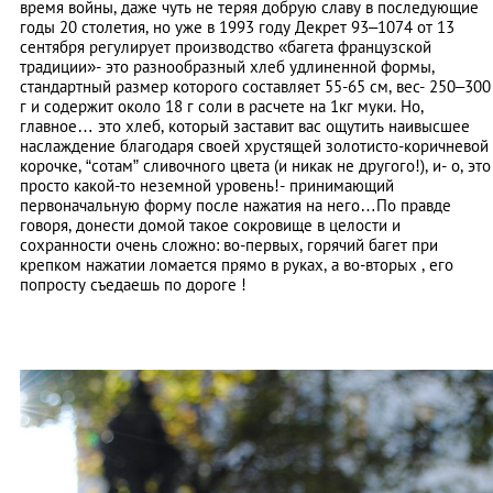
время войны, даже чуть не теряя добрую славу в последующие
годы 20 столетия, но уже в 1993 году Декрет 93–1074 от 13
сентября регулирует производство «багета французской
традиции»- это разнообразный хлеб удлиненной формы,
стандартный размер которого составляет 55-65 см, вес- 250–300
г и содержит около 18 г соли в расчете на 1кг муки. Но,
главное… это хлеб, который заставит вас ощутить наивысшее
наслаждение благодаря своей хрустящей золотисто-коричневой
корочке, “сотам” сливочного цвета (и никак не другого!), и- о, это
просто какой-то неземной уровень!- принимающий
первоначальную форму после нажатия на него…По правде
говоря, донести домой такое сокровище в целости и
сохранности очень сложно: во-первых, горячий багет при
крепком нажатии ломается прямо в руках, а во-вторых , его
попросту съедаешь по дороге !