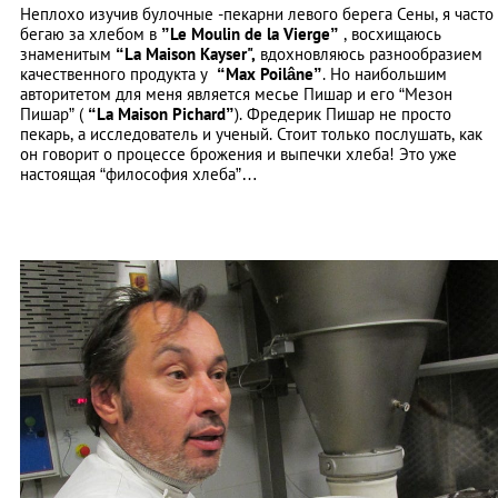
Неплохо изучив булочные -пекарни левого берега Сены, я часто
бегаю за хлебом в
”Le Moulin de la Vierge”
, восхищаюсь
знаменитым
“La Maison Kayser",
вдохновляюсь разнообразием
качественного продукта у
“Max Poilâne”
. Но
наибольшим
авторитетом для меня является месье Пишар и его “Мезон
Пишар” (
“La Maison Pichard”
). Фредерик Пишар не просто
пекарь, а исследователь и ученый. Стоит только послушать, как
он говорит о процессе брожения и выпечки хлеба! Это уже
настоящая “философия хлеба”…