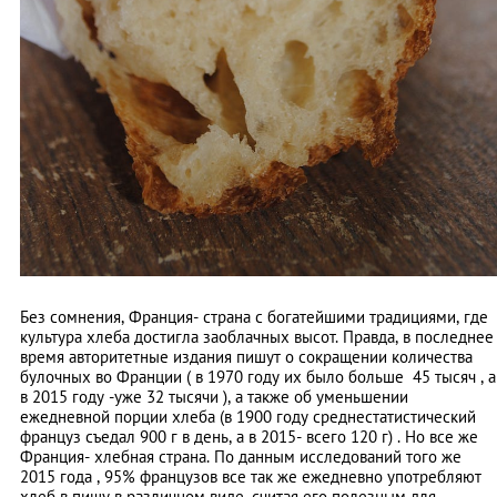
Без сомнения, Франция- страна с богатейшими традициями, где
культура хлеба достигла заоблачных высот. Правда, в последнее
время авторитетные издания пишут о сокращении количества
булочных во Франции ( в 1970 году их было больше 45 тысяч , а
в 2015 году -уже 32 тысячи ), а также об уменьшении
ежедневной порции хлеба (в 1900 году среднестатистический
француз съедал 900 г в день, а в 2015- всего 120 г) . Но все же
Франция- хлебная страна. По данным исследований того же
2015 года , 95% французов все так же ежедневно употребляют
хлеб в пищу в различном виде, считая его полезным для