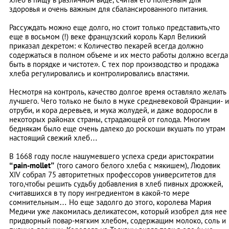
здоровья и очень важным для сбалансированного питания.
Рассуждать можно еще долго, но стоит только представить,что
еще в восьмом (!) веке французский король Карл Великий
приказал декретом: « Количество пекарей всегда должно
содержаться в полном объеме и их место работы должно всегда
быть в порядке и чистоте». С тех пор производство и продажа
хлеба регулировались и контролировались властями.
Несмотря на контроль, качество долгое время оставляло желать
лучшего. Чего только не было в муке средневековой Франции- и
отруби, и кора деревьев, и мука жолудей, и даже водоросли в
некоторых районах страны, страдающей от голода. Многим
беднякам было еще очень далеко до роскоши вкушать по утрам
настоящий свежий хлеб…
В 1668 году после нашумевшего успеха среди аристократии
“pain-mollet”
(того самого белого хлеба с мякишем), Людовик
XIV собрал 75 авторитетных профессоров университетов для
того,чтобы решить судьбу добавления в хлеб пивных дрожжей,
считавшихся в ту пору ингредиентом в какой-то мере
сомнительным… Но еще задолго до этого, королева Мария
Медичи уже лакомилась деликатесом, который изобрел для нее
придворный повар-мягким хлебом, содержащим молоко, соль и