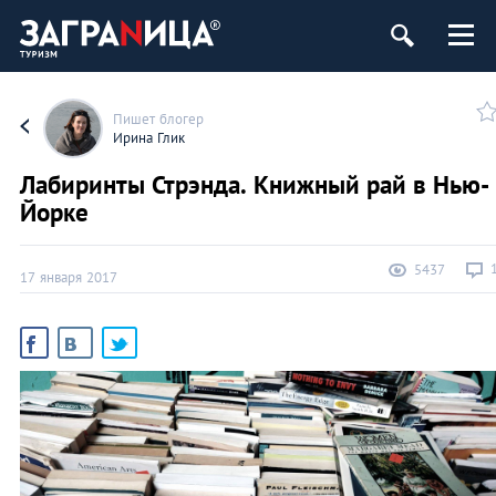
Пишет блогер
Ирина Глик
Лабиринты Стрэнда. Книжный рай в Нью-
Йорке
5437
17 января 2017