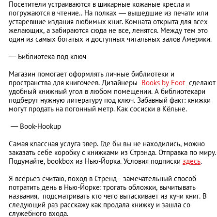
Посетители устраиваются в шикарные кожаные кресла и
погружаются в чтение.. На полках — вышедшие из печати или
устаревшие издания любимых книг. Комната открыта для всех
желающих, а забираются сюда не все, ленятся. Между тем это
один из самых богатых и доступных читальных залов Америки.
— Библиотека под ключ
Магазин помогает оформлять личные библиотеки и
пространства для книгочеев. Дизайнеры
Books by Foot
сделают
удобный книжный угол в любом помещении. А библиотекари
подберут нужную литературу под ключ. Забавный факт: книжки
могут продать на погонный метр. Как сосиски в Кёльне.
— Book-Hookup
Самая классная услуга эвер. Где бы вы не находились, можно
заказать себе коробку с книжками из Стрэнда. Отправка по миру.
Подумайте, bookbox из Нью-Йорка. Условия подписки
здесь
.
Я всерьез считаю, поход в Стренд - замечательный способ
потратить день в Нью-Йорке: трогать обложки, вычитывать
названия, подсматривать кто чего вытаскивает из кучи книг. В
следующий раз расскажу как продала книжку и зашла со
служебного входа.