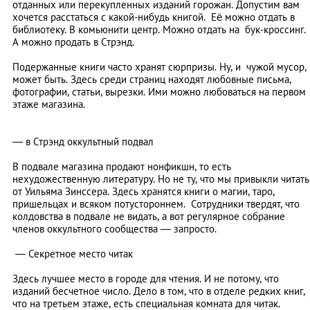
отданных или перекупленных изданий горожан. Допустим вам
хочется расстаться с какой-нибудь книгой. Её можно отдать в
библиотеку. В комьюнити центр. Можно отдать на бук-кроссинг.
А можно продать в Стрэнд.
Подержанные книги часто хранят сюрпризы. Ну, и чужой мусор,
может быть. Здесь среди страниц находят любовные письма,
фотографии, статьи, вырезки. Ими можно любоваться на первом
этаже магазина.
—
в Стрэнд оккультный подвал
В подвале магазина продают нонфикшн, то есть
нехудожественную литературу. Но не ту, что мы привыкли читать
от Уильяма Зинссера. Здесь хранятся книги о магии, таро,
пришельцах и всяком потустороннем. Сотрудники твердят, что
колдовства в подвале не видать, а вот регулярное собрание
членов оккультного сообщества
—
запросто.
— Секретное место читак
Здесь лучшее место в городе для чтения. И не потому, что
изданий бесчетное число. Дело в том, что в отделе редких книг,
что на третьем этаже, есть специальная комната для читак.