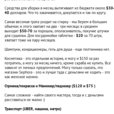
Средства для уборки в месяц вытягивают из бюджета около
$30
40
долларов. Что-то закачивается, докупается и так по кругу.
Самая весомая трата уходит на стирку - мы берем в больших
объемах и этого хватает на два - три месяца: в среднем
выходит
$50-70
за порошок, ополаскиватель, пахучие штучки
для сушилки. Для посудомойки таблетки -
$20
за 70 штук,
хватает тоже на пару месяцев.
Шампуни, кондиционеры, гель для душа - еще полтинника нет.
Косметика - это отдельная история, я могу и $150 за раз
потратить, а могу за месяц ничего, кроме скраба не купить. Все
зависит от личных предпочтений. Могу только сказать, что
магазин Sephora - зло и лучше туда с деньгами не ходить - это
как женское казино.
Стрижка/покраска и Маникюр/педикюр ($120 и $75 )
Самое сложное - найти своего мастера, тогда и с деньгами
расставаться не жалко :)
Транспорт (UBER, машина, метро)