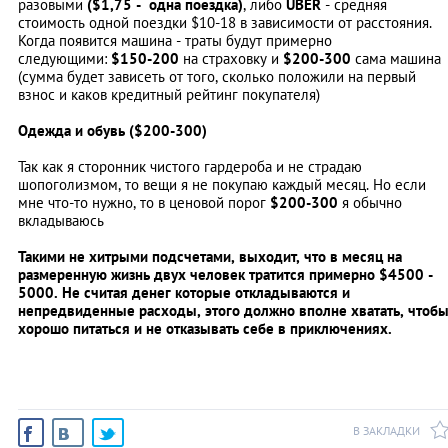
разовыми
($1,75 - одна поездка)
, либо
UBER
- средняя
стоимость одной поездки $10-18 в зависимости от расстояния.
Когда появится машина - траты будут примерно
следующими:
$150-200
на страховку и
$200-300
сама машина
(сумма будет зависeть от того, сколько положили на первый
взнос и каков кредитный рейтинг покупателя)
Одежда и обувь ($200-300)
Так как я сторонник чистого гардероба и не страдаю
шопоголизмом, то вещи я не покупаю каждый месяц. Но если
мне что-то нужно, то в ценовой порог
$200-300
я обычно
вкладываюсь
Такими не хитрыми подсчетами, выходит, что в месяц на
размеренную жизнь двух человек тратится примерно $4500 -
5000. Не считая денег которые откладываются и
непредвиденные расходы, этого должно вполне хватать, чтоб
хорошо питаться и не отказывать себе в приключениях.
В ЗАКЛАДКИ