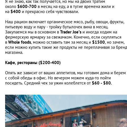
Я не знаю, как так получается, но мы на двоих тратим
около
$600-700
в месяц на еду, а в тугие времена жили и
на
$400
и прекрасно себя чувствовали.
Наш рацион включает органическое мясо, рыбу, овощи, фрукты,
питьевую воду и пару - тройку бутылочек вина в месяц.
Закупаемся мы в основном в
Trader Joe’s
и иногда ходим на
фермерскую ярмарку за свежачком. Конечно, если скупляться
в
Whole foods
, можно оставить там за месяц и
$1500
, но зачем,
если можно купить такие же продукты не переплачивая за брен
магазина.
Кафе, рестораны ($200-400)
Опять же зависит от ваших аппетитов, мы готовим дома и берем
с собой обеды в офис. Но вечером можем куда-то пойти
посидеть. Средний чек за ужин колеблется от
$
60 - $80.