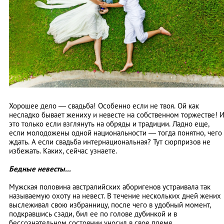
Хорошее дело — свадьба! Особенно если не твоя. Ой как
несладко бывает жениху и невесте на собственном торжестве! 
это только если взглянуть на обряды и традиции. Ладно еще,
если молодожены одной национальности — тогда понятно, чего
ждать. А если свадьба интернациональная? Тут сюрпризов не
избежать. Каких, сейчас узнаете.
Бедные невесты...
Мужская половина австралийских аборигенов устраивала так
называемую охоту на невест. В течение нескольких дней жених
выслеживал свою избранницу, после чего в удобный момент,
подкравшись сзади, бил ее по голове дубинкой и в
бессознательном состоянии уносил в свое племя.