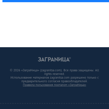
© 2026 «ЗаграNица» (zagranitsa.com). Все права защищены. All
rights reserved.
Использование материалов zagranitsa.com разрешено только с
предварительного согласия правообладателей.
Правила пользования порталом «ЗаграNица»