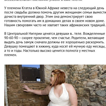
У племени Кгатла в Южной Африке невеста на следующий день
после свадьбы должна помочь другим женщинам семьи вымест
дочиста внутренний двор. Этим она демонстрирует свою
готовность помогать им в домашних делах в своем новом доме.
Нашим свекровям часто не хватает таких африканских традиций.
В Центральной Нигерии ценятся девушки в.. теле. Вожделенные
90-60-90 – скорее проклятие, чем счастье. Родители, желающие
выдать дочь замуж сначала должны ее хорошенько раскормить.
Девушку помещают в хижину, куда носят ей мучную еду месяцы,
а то и годы. Настолько высоко ценится полнота у местных
племен.