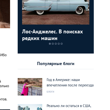
анских
Лос-Анджелес. В поисках
Как аре
Личный 
Гид по 
, теория.
редких машин
Лос-Анд
перееха
площад
специал
невесты
 Ибо
Популярные блоги
Год в Америке: наши
й
впечатления после переезда
только
БЛОГИ
нтов.
Реально ли остаться в США,