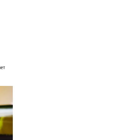
лоно.
https://newsland.com/.../866922
-vozvrashchenie-aliaski-v...
Экспорт USA, мирового
кризиса
https://stihi.ru/2011/04/21/2728
?ysclid=lih9fm8zpo364099243
Исторический поезд в суд ООН
https://proza.ru/2023/04/23/139
3?ysclid=lih9ga3dba344899443
Номер запроса: 22854028
Университет Аризоны ASU Help
яет
Desk
customerservice@asu.edu
Сергей Романов Рюрик
Бондаренко
sergei.romanovryurikbondar@ya
ndex.by
3 июня в 19:17 The
receivable of the Californian
businessman Captain John Sutter
of the San Francisco Contract is
the sole shareholder of the
NBCO JSC GBN of the receiver
of the Russian-American
company, shareholder N.A.
Romanov. A military prisoner of