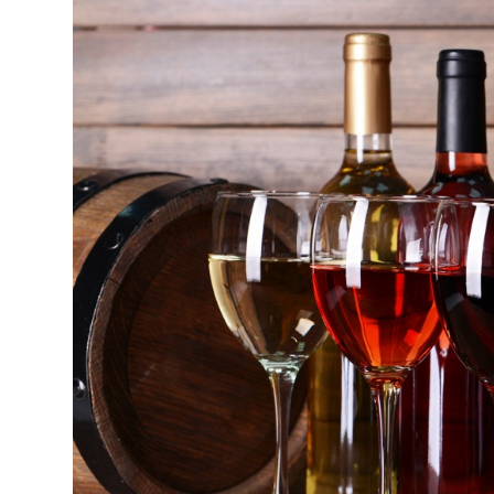
Киев
Лондон
Лос-Анджелес
Москва
Париж
Паттайя
Пхукет
Санкт-Петербург