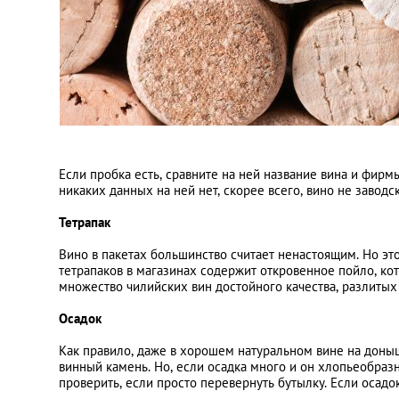
Если пробка есть, сравните на ней название вина и фирм
никаких данных на ней нет, скорее всего, вино не заводск
Тетрапак
Вино в пакетах большинство считает ненастоящим. Но это
тетрапаков в магазинах содержит откровенное пойло, ко
множество чилийских вин достойного качества, разлитых
Осадок
Как правило, даже в хорошем натуральном вине на доны
винный камень. Но, если осадка много и он хлопьеобраз
проверить, если просто перевернуть бутылку. Если осад