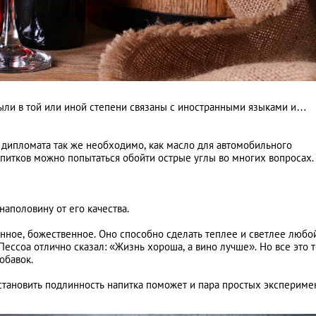
Получение америк
прав. Часть первая
были в той или иной степени связаны с иностранными языками и…
 дипломата так же необходимо, как масло для автомобильного
питков можно попытаться обойти острые углы во многих вопросах.
 наполовину от его качества.
венное, божественное. Оно способно сделать теплее и светлее любо
ессоа отлично сказал: «Жизнь хороша, а вино лучше». Но все это 
обавок.
становить подлинность напитка поможет и пара простых экспериме