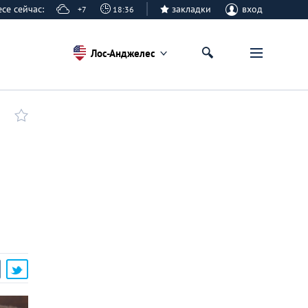
лесе сейчас:
закладки
вход
+7
18:36
Лос-Анджелес