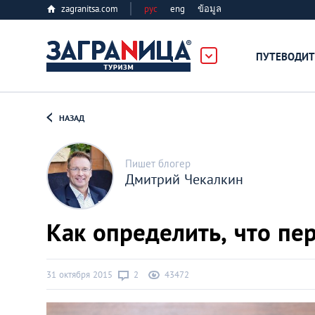
zagranitsa.com
рус
eng
ข้อมูล
лес
ПУТЕВОДИТ
Loading...
НАЗАД
Пишет блогер
Дмитрий Чекалкин
Алматы
Как определить, что пе
Астана
31 октября 2015
2
43472
Афины