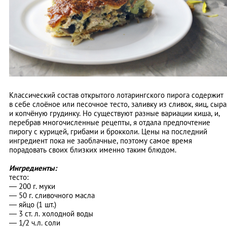
Классический состав открытого лотарингского пирога содержит
в себе слоёное или песочное тесто, заливку из сливок, яиц, сыра
и копчёную грудинку. Но существуют разные вариации киша, и,
перебрав многочисленные рецепты, я отдала предпочтение
пирогу с курицей, грибами и брокколи. Цены на последний
ингредиент пока не заоблачные, поэтому самое время
порадовать своих близких именно таким блюдом.
Ингредиенты:
тесто:
—
200 г. муки
—
50 г. сливочного масла
—
яйцо (1 шт.)
—
3 ст. л. холодной воды
—
1/2 ч.л. соли