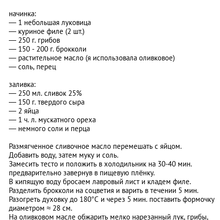
начинка:
—
1 небольшая луковица
—
куриное филе (2 шт.)
—
250 г. грибов
—
150
-
200 г. брокколи
—
растительное масло (я использовала оливковое)
—
соль, перец
заливка:
—
250 мл. сливок 25%
—
150 г. твердого сыра
—
2 яйца
—
1 ч. л. мускатного ореха
—
немного соли и перца
Размягченное сливочное масло перемешать с яйцом.
Добавить воду, затем муку и соль.
Замесить тесто и положить в холодильник на 30-40 мин.
предварительно завернув в пищевую плёнку.
В кипящую воду бросаем лавровый лист и кладем филе.
Разделить брокколи на соцветия и варить в течении 5 мин.
Разогреть духовку до 180
°С и через 5 мин. поставить формочку
диаметром ≈ 28 см.
На оливковом масле обжарить мелко нарезанный лук, грибы,