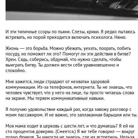
И эти типичные ссоры по пьяни. Слезы, крики. Я редко пытаюсь
встревать, но порой приходится включать психолога. Няню.
Жизнь — это борьба. Можно убежать, уехать, поорать, побить
посуду, но поможет ли это? Помогут ли эти действия в битве?
Хрен. Сядь, соберись, обдумай, что нужно сделать, чтобы
выиграть битву. Ты должен вести себя уравновешенно и
спокойно.
Мне кажется, люди страдают от нехватки здоровой
коммуникации. Из-за телефонов, интернета. Ты не знаешь, что
человек чувствует, что у него на лице, ты просто читаешь слова
на экране. Мы теряем коммуникативные навыки.
Я получаю удовольствие каждый раз, когда завожу разговор с
моим пассажиром. И не важно, это заплаканная барышня или ты.
Моя мама ходит в церковь с шести лет, и что думаешь? Я ей на
сто процентов доверяю. (Смеется.) Я же тебе говорил — вокруг
полно фриков. Ты никогда не знаешь, где их встретишь. Нельзя